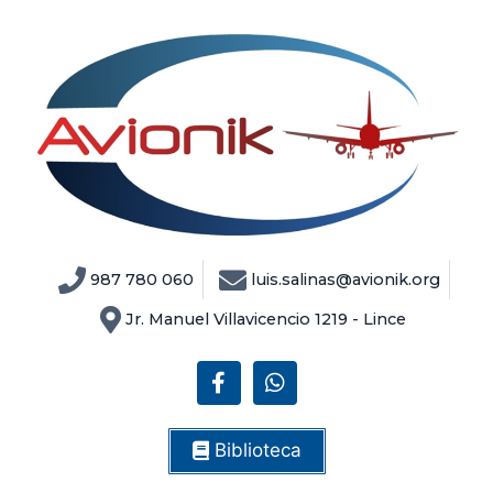
987 780 060
luis.salinas@avionik.org
Jr. Manuel Villavicencio 1219 - Lince
Biblioteca