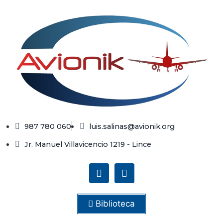
987 780 060
luis.salinas@avionik.org
Jr. Manuel Villavicencio 1219 - Lince
Biblioteca