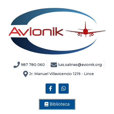
987 780 060
luis.salinas@avionik.org
Jr. Manuel Villavicencio 1219 - Lince
Biblioteca