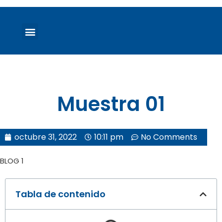
NUESTRA HISTORIA
NUESTROS CLIENTES
ACTIVIDADES DE CAPACITACIÓN
SERVICIOS QUE BRINDAMOS
NUESTRA EXPERIENCIA
Muestra 01
octubre 31, 2022
10:11 pm
No Comments
BLOG 1
Tabla de contenido