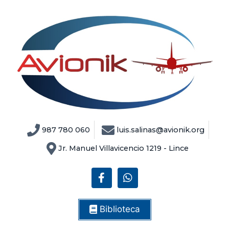
987 780 060
luis.salinas@avionik.org
Jr. Manuel Villavicencio 1219 - Lince
Biblioteca