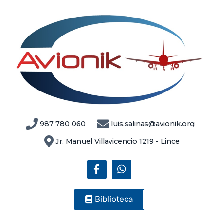
987 780 060
luis.salinas@avionik.org
Jr. Manuel Villavicencio 1219 - Lince
Biblioteca